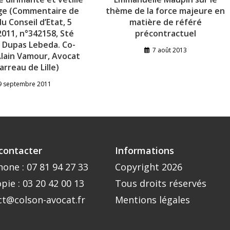
ge (Commentaire de
thème de la force majeure en
du Conseil d’Etat, 5
matière de référé
2011, n°342158, Sté
précontractuel
 Dupas Lebeda. Co-
7 août 2013
Alain Vamour, Avocat
arreau de Lille)
9 septembre 2011
contacter
Informations
hone :
07 81 94 27 33
Copyright 2026
pie : 03 20 42 00 13
Tous droits réservés
ct@colson-avocat.fr
Mentions légales