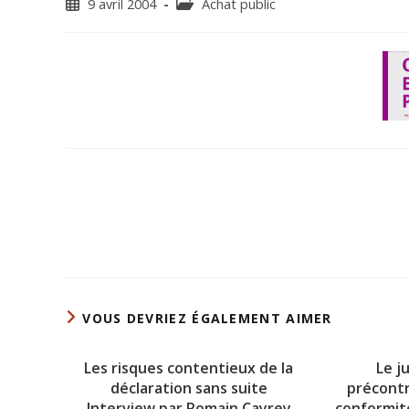
9 avril 2004
Achat public
VOUS DEVRIEZ ÉGALEMENT AIMER
Les risques contentieux de la
Le j
déclaration sans suite
précontr
Interview par Romain Cayrey
conformité