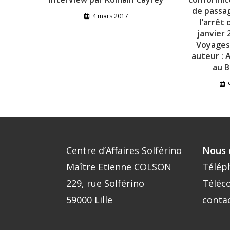
de passa
4 mars 2017
l’arrêt 
janvier 
Voyages
auteur : 
au B
Centre d’Affaires Solférino
Nous 
Maître Etienne COLSON
Télép
229, rue Solférino
Téléco
59000 Lille
conta