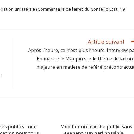
iliation unilatérale (Commentaire de l’arrêt du Conseil d’Etat, 19
Article suivant
Après l’heure, ce n’est plus l’heure. Interview p
Emmanuelle Maupin sur le thème de la for
majeure en matière de référé précontractu
u
és publics : une
Modifier un marché public sans
ication pour tous,
avenant : un pari possible …