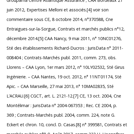
Groupama Centre Atlantique Assurance ; CAA Bordeaux 21
juin 2012, Expertises Melloni et associés.[4] voir son
commentaire sous CE, 8 octobre 2014, n°370588, Cne
Entraigues-sur-la-Sorgue, Contrats et marchés publics n°12,
décembre 2014.[5] CAA Nancy, 9 mai 2011, n° 10NC01276,
Sté des établissements Richard-Ducros : JurisData n° 2011-
008404 ; Contrats-Marchés publ. 2011, comm. 273, obs.
Llorens – CAA Lyon, 1er mars 2012, n° 10LY02532, Sté Girus
Ingénierie. – CAA Nantes, 19 oct. 2012, n° 11NT01174, Sté
Apic. – CAA Marseille, 27 mai 2013, n° 10MA02835, Sté
L’ACRAU.[6] CGCT, art. L. 2121-12.[7] CE, 13 oct. 2004, Cne
Montélimar : JurisData n° 2004-067353 ; Rec. CE 2004, p.
369 ; Contrats-Marchés publ. 2004, comm. 224, note G.
Eckert et chron. 10, concl. D. Casas.[8] n° 399581, Contrats et